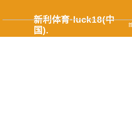
新利体育·luck18(中
国)
.